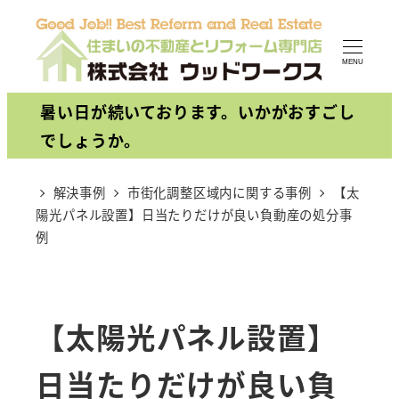
メ
イ
MENU
ン
コ
暑い日が続いております。いかがおすごし
ン
でしょうか。
テ
ン
解決事例
市街化調整区域内に関する事例
【太
陽光パネル設置】日当たりだけが良い負動産の処分事
ツ
例
へ
移
動
【太陽光パネル設置】
日当たりだけが良い負