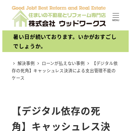
メ
イ
MENU
ン
コ
暑い日が続いております。いかがおすごし
ン
でしょうか。
テ
ン
解決事例
ローンが払えない事例
【デジタル依
存の死角】キャッシュレス決済による支出管理不能の
ツ
ケース
へ
移
動
【デジタル依存の死
角】キャッシュレス決